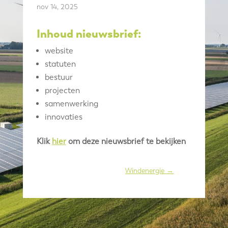
nov 14, 2025
Inhoud nieuwsbrief:
website
statuten
bestuur
projecten
samenwerking
innovaties
Klik
hier
om deze nieuwsbrief te bekijken
Windenergie
→