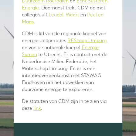
Duurzaam Roerdalen
en
Echt-Susteren
Energie
. Daarnaast trekt CDM op met
collega’s uit
Leudal
,
Weert
en
Peel en
Maas
.
CDM is lid van de regionale koepel van
energie-coöperaties
REScoop Limburg
,
en van de nationale koepel
Energie
Samen
te Utrecht. Er is contact met de
Nederlandse Milieu Federatie, het
Waterschap Limburg. En er is een
intentieovereenkomst met STAWAG
Eindhoven om het opwekken van
duurzame energie te exploreren.
De statuten van CDM zijn in te zien via
deze
link
.