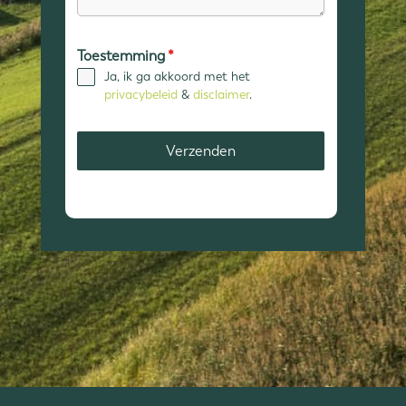
Toestemming
*
Ja, ik ga akkoord met het
privacybeleid
&
disclaimer
.
Verzenden