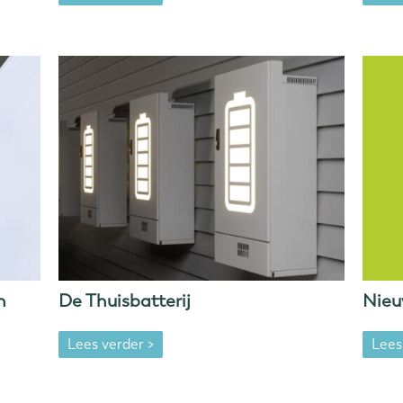
n
De Thuisbatterij
Nieu
Lees verder >
Lees