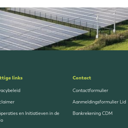
tige links
Contact
vacybeleid
Contactformulier
claimer
Aanmeldingsformulier Lid
peraties en Initiatieven in de
Bankrekening CDM
io