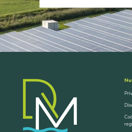
Nut
Pri
Dis
Coö
reg